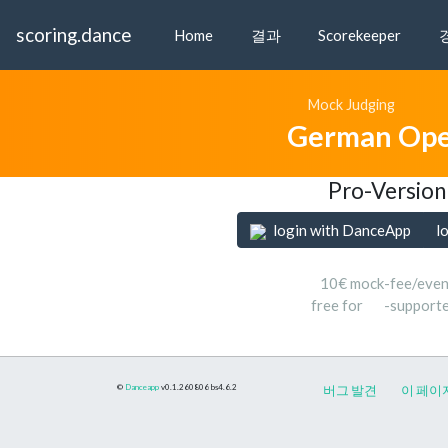
scoring.dance
Home
결과
Scorekeeper
Mock Judging
German Ope
Pro-Version
login with DanceApp
l
10€ mock-fee/even
free for
-support
©
Danceapp
v0.1.260806
bs4.6.2
버그 발견
이 페이