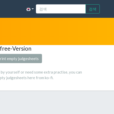
검색
free-Version
rint empty judgesheets
s by yourself or need some extra practise, you can
ty judgesheets here from ko-fi.
y