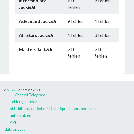
Intermediate
>10
9 fehlen
Jack&Jill
fehlen
Advanced Jack&Jill
9 fehlen
1 fehlen
All-Stars Jack&Jill
1 fehlen
3 fehlen
Masters Jack&Jill
>10
>10
fehlen
fehlen
©
Danceapp
v0.1.260807
bs4.6.2
Chatbot Telegram
Fehler gefunden
bitte hilf uns, die Seite in Deine Sprache zu übersetzen
unterstützen
API
data privacy