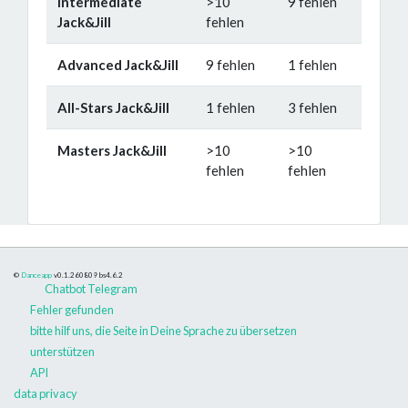
Intermediate
>10
9 fehlen
Jack&Jill
fehlen
Advanced Jack&Jill
9 fehlen
1 fehlen
All-Stars Jack&Jill
1 fehlen
3 fehlen
Masters Jack&Jill
>10
>10
fehlen
fehlen
©
Danceapp
v0.1.260809
bs4.6.2
Chatbot Telegram
Fehler gefunden
bitte hilf uns, die Seite in Deine Sprache zu übersetzen
unterstützen
API
data privacy