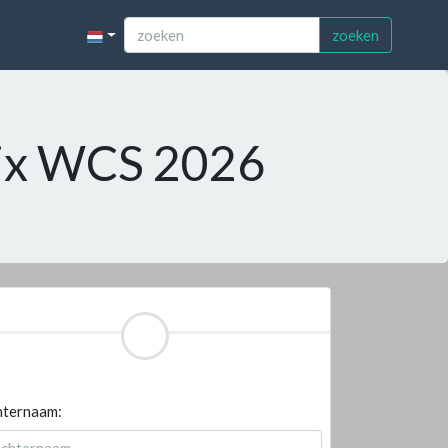
zoeken
rix WCS 2026
hternaam: