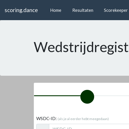
scoring.dance
Home
Resultaten
Scorekeeper
Wedstrijdregis
WSDC-ID:
(als je al eerder hebt meegedaan)