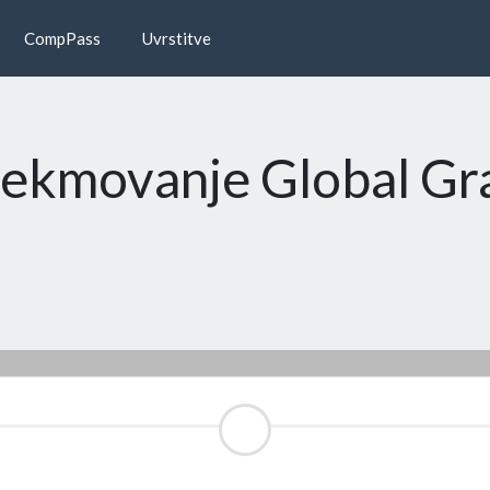
CompPass
Uvrstitve
 tekmovanje Global G