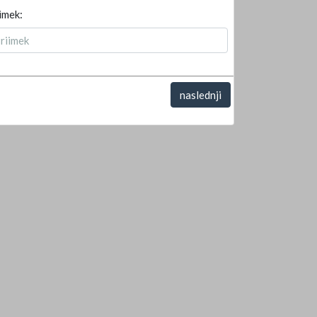
imek:
naslednji