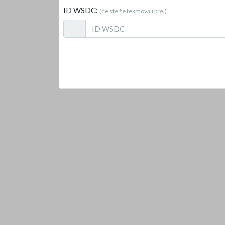
ID WSDC:
(če ste že tekmovali prej)